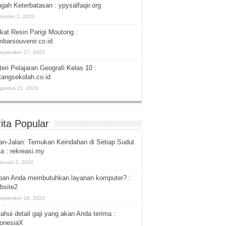
gah Keterbatasan : ypysalfaqir.org
ktober 1, 2023
kat Resin Parigi Moutong :
barsouvenir.co.id
eptember 27, 2023
eri Pelajaran Geografi Kelas 10 :
tangsekolah.co.id
gustus 21, 2023
ita Popular
an-Jalan: Temukan Keindahan di Setiap Sudut
a : rekreasi.my
anuari 3, 2024
pan Anda membutuhkan layanan komputer? :
bsite2
eptember 18, 2022
ahui detail gaji yang akan Anda terima :
donesiaX