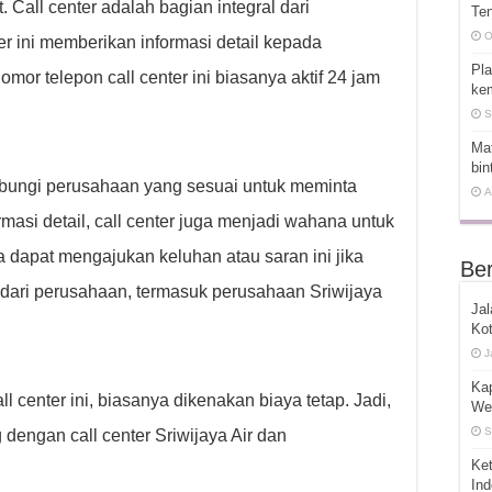
 Call center adalah bagian integral dari
Ten
O
er ini memberikan informasi detail kepada
Pla
r telepon call center ini biasanya aktif 24 jam
kem
S
Mat
bin
ubungi perusahaan yang sesuai untuk meminta
A
asi detail, call center juga menjadi wahana untuk
a dapat mengajukan keluhan atau saran ini jika
Ber
dari perusahaan, termasuk perusahaan Sriwijaya
Jal
Kot
J
Ka
l center ini, biasanya dikenakan biaya tetap. Jadi,
We
S
 dengan call center Sriwijaya Air dan
Ket
In