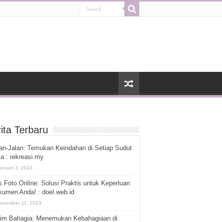
ita Terbaru
an-Jalan: Temukan Keindahan di Setiap Sudut
a : rekreasi.my
anuari 3, 2024
 Foto Online: Solusi Praktis untuk Keperluan
umen Anda! : doel.web.id
ovember 11, 2023
tim Bahagia: Menemukan Kebahagiaan di