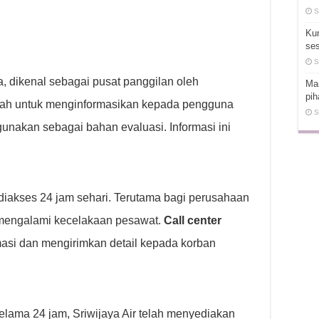
S
Ku
ses
S
a, dikenal sebagai pusat panggilan oleh
Man
pih
alah untuk menginformasikan kepada pengguna
S
igunakan sebagai bahan evaluasi. Informasi ini
at diakses 24 jam sehari. Terutama bagi perusahaan
a mengalami kecelakaan pesawat.
Call center
asi dan mengirimkan detail kepada korban
selama 24 jam, Sriwijaya Air telah menyediakan