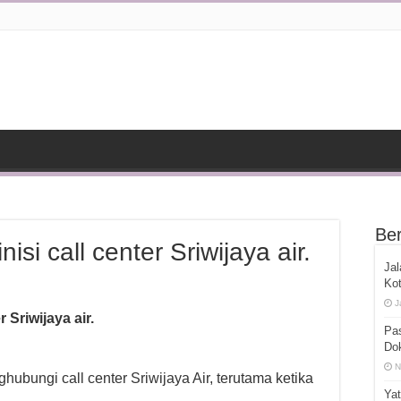
Ber
nisi call center Sriwijaya air.
Jal
Kot
J
r Sriwijaya air.
Pas
Dok
N
ubungi call center Sriwijaya Air, terutama ketika
Ya