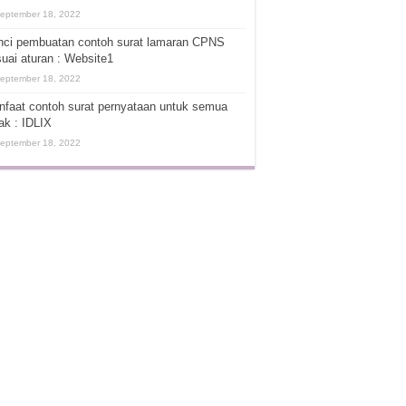
eptember 18, 2022
nci pembuatan contoh surat lamaran CPNS
uai aturan : Website1
eptember 18, 2022
faat contoh surat pernyataan untuk semua
ak : IDLIX
eptember 18, 2022