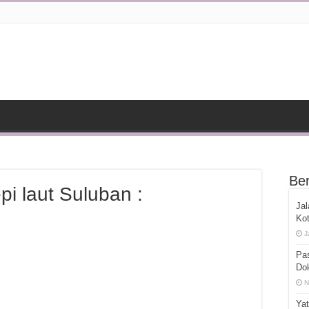
Ber
pi laut Suluban :
Jal
Kot
J
Pas
Dok
N
Ya