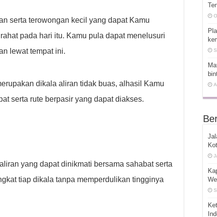
Ten
O
an serta terowongan kecil yang dapat Kamu
Pla
irahat pada hari itu. Kamu pula dapat menelusuri
kem
an lewat tempat ini.
S
Mat
bin
erupakan dikala aliran tidak buas, alhasil Kamu
A
 serta rute berpasir yang dapat diakses.
Ber
Jal
Kot
J
liran yang dapat dinikmati bersama sahabat serta
Ka
ngkat tiap dikala tanpa memperdulikan tingginya
We
S
Ket
In