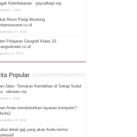
gah Keterbatasan : ypysalfaqir.org
ktober 1, 2023
kat Resin Parigi Moutong :
barsouvenir.co.id
eptember 27, 2023
eri Pelajaran Geografi Kelas 10 :
tangsekolah.co.id
gustus 21, 2023
ita Popular
an-Jalan: Temukan Keindahan di Setiap Sudut
a : rekreasi.my
anuari 3, 2024
pan Anda membutuhkan layanan komputer? :
bsite2
eptember 18, 2022
ahui detail gaji yang akan Anda terima :
donesiaX