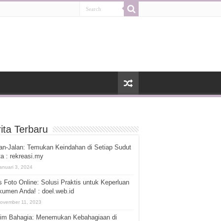
ita Terbaru
an-Jalan: Temukan Keindahan di Setiap Sudut
a : rekreasi.my
anuari 3, 2024
 Foto Online: Solusi Praktis untuk Keperluan
umen Anda! : doel.web.id
ovember 11, 2023
tim Bahagia: Menemukan Kebahagiaan di